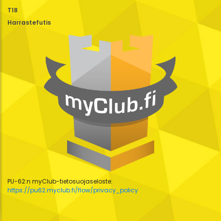
T18
Harrastefutis
PU-62:n myClub-tietosuojaseloste:
https://pu62.myclub.fi/flow/privacy_policy