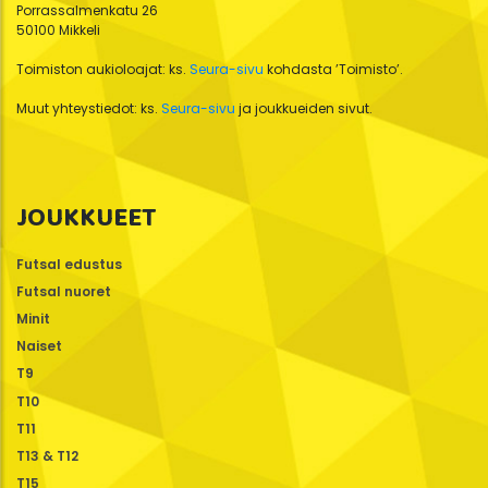
Porrassalmenkatu 26
50100 Mikkeli
Toimiston aukioloajat: ks.
Seura-sivu
kohdasta ’Toimisto’.
Muut yhteystiedot: ks.
Seura-sivu
ja joukkueiden sivut.
JOUKKUEET
Futsal edustus
Futsal nuoret
Minit
Naiset
T9
T10
T11
T13 & T12
T15