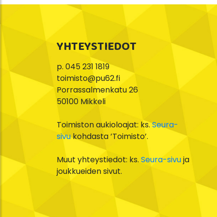
selaus
YHTEYSTIEDOT
p. 045 231 1819
toimisto@pu62.fi
Porrassalmenkatu 26
50100 Mikkeli
Toimiston aukioloajat: ks.
Seura-
sivu
kohdasta ’Toimisto’.
Muut yhteystiedot: ks.
Seura-sivu
ja
joukkueiden sivut.