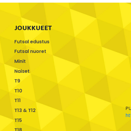
JOUKKUEET
Futsal edustus
Futsal nuoret
Minit
Naiset
T9
T10
T11
PU
T13 & T12
ht
T15
T18