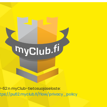
-62:n myClub-tietosuojaseloste:
tps://pu62.myclub.fi/flow/privacy_policy