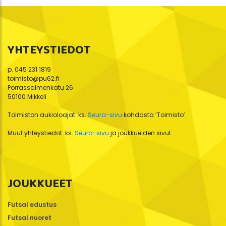
selaus
YHTEYSTIEDOT
p. 045 231 1819
toimisto@pu62.fi
Porrassalmenkatu 26
50100 Mikkeli
Toimiston aukioloajat: ks.
Seura-sivu
kohdasta ’Toimisto’.
Muut yhteystiedot: ks.
Seura-sivu
ja joukkueiden sivut.
JOUKKUEET
Futsal edustus
Futsal nuoret