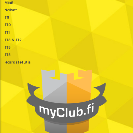
Minit
Naiset
T9
T10
T11
T13 & T12
T15
T18
Harrastefutis