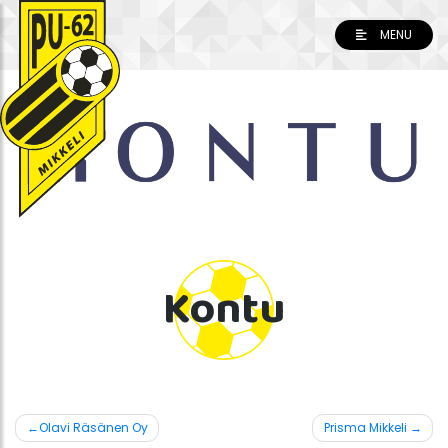
Skip
to
MENU
content
Kontu
Artikkelien
Olavi Räsänen Oy
Prisma Mikkeli